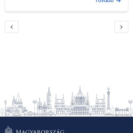
Tovább
« Previous
Next 