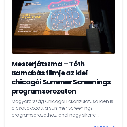
Mesterjátszma – Tóth
Barnabás filmje az idei
chicagói Summer Screenings
programsorozaton
Magyarország Chicagói Főkonzulátusa idén is
a csatlakozott a Summer Screenings
programsorozathoz, ahol nagy sikerrel
mutattuk be az 1956-os évfordulóra és a