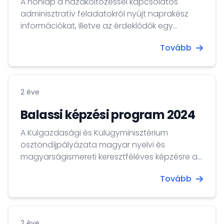
A honlap a hazaköltözéssel kapcsolatos
adminisztratív feladatokról nyújt naprakész
információkat, illetve az érdeklődők egy
navigátor segítségével személyre szabott
Tovább
ügyintézési listát állíthatnak össze a
teendőkről.
2 éve
Balassi képzési program 2024
A Külgazdasági és Külügyminisztérium
ösztöndíjpályázata magyar nyelvi és
magyarságismereti keresztféléves képzésre a
diaszpórában élő magyar származású
Tovább
személyek számára a 2024-es tanévre
2 éve