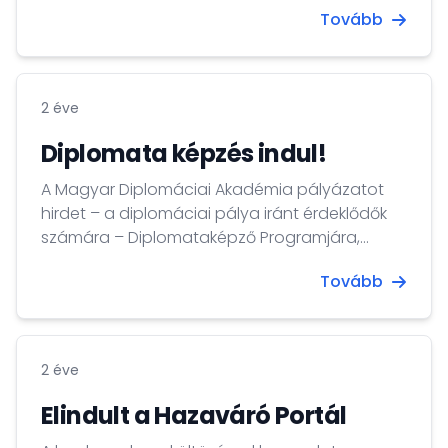
Tovább
2 éve
Diplomata képzés indul!
A Magyar Diplomáciai Akadémia pályázatot
hirdet – a diplomáciai pálya iránt érdeklődők
számára – Diplomataképző Programjára,
amelyet a Külgazdasági és Külügyminisztérium
Tovább
és a Nemzeti Közszolgálati Egyetem szakmai
együttműködésének keretében valósít meg.
2 éve
Elindult a Hazaváró Portál