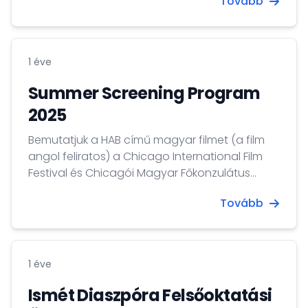
Tovább
filmsorozat tematikájára egyaránt reflektáló
thrillert.
1 éve
Summer Screening Program
2025
Bemutatjuk a HAB című magyar filmet (a film
angol feliratos) a Chicago International Film
Festival és Chicagói Magyar Főkonzulátus
szervezésében.
Tovább
1 éve
Ismét Diaszpóra Felsőoktatási