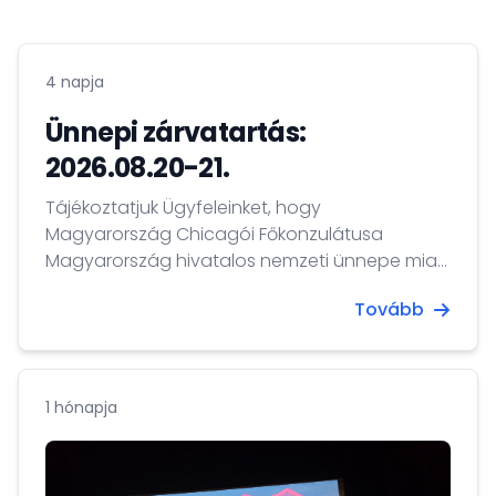
4 napja
Ünnepi zárvatartás:
2026.08.20-21.
Tájékoztatjuk Ügyfeleinket, hogy
Magyarország Chicagói Főkonzulátusa
Magyarország hivatalos nemzeti ünnepe miatt
2026. augusztus 20-21-én zárva tart. A fenti
Tovább
időszakban kizárólag ügyelet működik
bajbajutott magyar állampolgárok részére.
1 hónapja