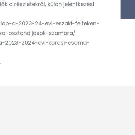
k a részletekről, külön jelentkezési
lap-a-2023-24-evi-eszaki-felteken-
zo-osztondijasok-szamara/
-a-2023-2024-evi-korosi-csoma-
.