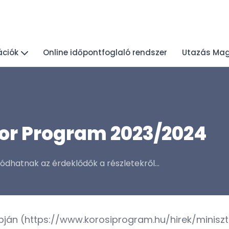
ációk
Online időpontfoglaló rendszer
Utazás Ma
or Program 2023/2024
dhatnak az érdeklődők a részletekről...
ján (
https://www.korosiprogram.hu/hirek/minisz