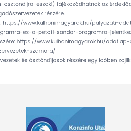
osztondijra-eszaki
) tájékozódhatnak az érdeklődő
ogadószervezetek részére.
e:
https://www.kulhonimagyarok.hu/palyazati-adat
gramra-es-a-petofi-sandor-programra-jelentke
észére:
https://www.kulhonimagyarok.hu/adatlap
zervezetek-szamara/
vezetek és ösztöndíjasok részére egy időben zajlik