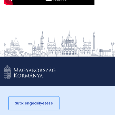
Sütik engedélyezése
© 2026 Külügyminisztérium