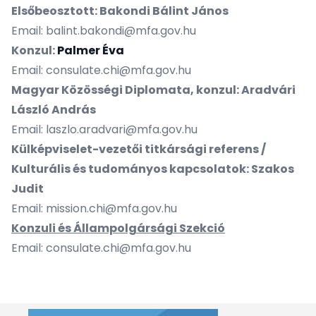
Elsőbeosztott:
Bakondi Bálint János
Email: balint.bakondi@mfa.gov.hu
Konzul:
Palmer Éva
Email: consulate.chi@mfa.gov.hu
Magyar Közösségi Diplomata, konzul:
Aradvári
László András
Email: laszlo.aradvari@mfa.gov.hu
Külképviselet-vezetői titkársági referens /
Kulturális és tudományos kapcsolatok: Szakos
Judit
Email: mission.chi@mfa.gov.hu
Konzuli és Állampolgársági Szekció
Email:
consulate.chi@mfa.gov.hu