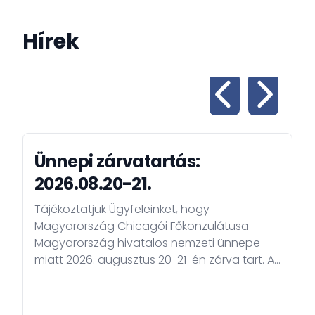
Hírek
Ünnepi zárvatartás:
2026.08.20-21.
Tájékoztatjuk Ügyfeleinket, hogy
Magyarország Chicagói Főkonzulátusa
Magyarország hivatalos nemzeti ünnepe
miatt 2026. augusztus 20-21-én zárva tart. A
fenti időszakban kizárólag ügyelet működik
bajbajutott magyar állampolgárok részére.