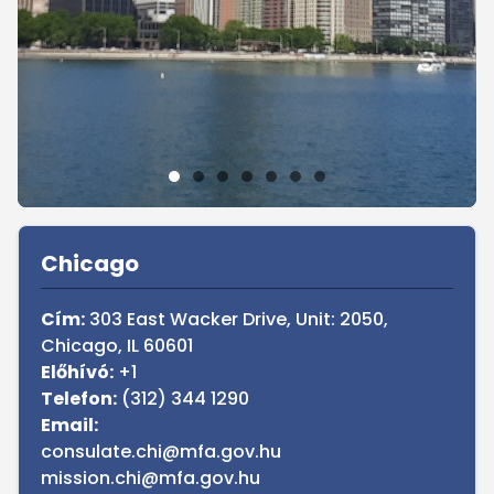
Sidebar
Chicago
Cím:
303 East Wacker Drive, Unit: 2050,
Chicago, IL 60601
Előhívó:
+1
Telefon:
(312) 344 1290
Email:
consulate.chi@mfa.gov.hu
mission.chi@mfa.gov.hu