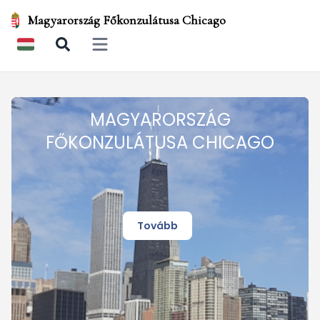
Magyarország Főkonzulátusa Chicago
Open main menu
MAGYARORSZÁG
FŐKONZULÁTUSA CHICAGO
Tovább