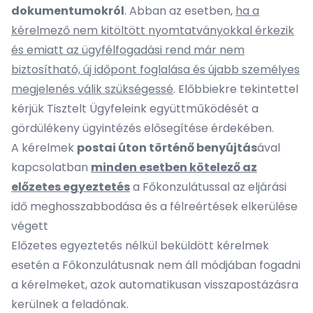
dokumentumokról
. Abban az esetben,
ha a
kérelmező nem kitöltött nyomtatványokkal érkezik
és emiatt az ügyfélfogadási rend már nem
biztosítható, új időpont foglalása és újabb személyes
megjelenés válik szükségessé
. Előbbiekre tekintettel
kérjük Tisztelt Ügyfeleink együttműködését a
gördülékeny ügyintézés elősegítése érdekében.
A kérelmek
postai úton történő benyújtás
ával
kapcsolatban
minden esetben kötelező az
előzetes egyeztetés
a Főkonzulátussal az eljárási
idő meghosszabbodása és a félreértések elkerülése
végett
Előzetes egyeztetés nélkül beküldött kérelmek
esetén a Főkonzulátusnak nem áll módjában fogadni
a kérelmeket, azok automatikusan visszapostázásra
kerülnek a feladónak.