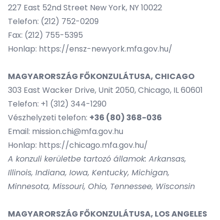
227 East 52nd Street New York, NY 10022
Telefon: (212) 752-0209
Fax: (212) 755-5395
Honlap:
https://ensz-newyork.mfa.gov.hu/
MAGYARORSZÁG FŐKONZULÁTUSA, CHICAGO
303 East Wacker Drive, Unit 2050, Chicago, IL 60601
Telefon: +1 (312) 344-1290
Vészhelyzeti telefon:
+36 (80) 368-036
Email:
mission.chi@mfa.gov.hu
Honlap:
https://chicago.mfa.gov.hu/
A konzuli kerületbe tartozó államok: Arkansas,
Illinois, Indiana, Iowa, Kentucky, Michigan,
Minnesota, Missouri, Ohio, Tennessee, Wisconsin
MAGYARORSZÁG FŐKONZULÁTUSA, LOS ANGELES