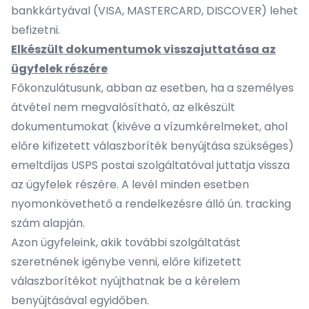
bankkártyával (VISA, MASTERCARD, DISCOVER) lehet
befizetni.
Elkészült dokumentumok visszajuttatása az
ügyfelek részére
Főkonzulátusunk, abban az esetben, ha a személyes
átvétel nem megvalósítható, az elkészült
dokumentumokat (kivéve a vízumkérelmeket, ahol
előre kifizetett válaszboríték benyújtása szükséges)
emeltdíjas USPS postai szolgáltatóval juttatja vissza
az ügyfelek részére. A levél minden esetben
nyomonkövethető a rendelkezésre álló ún. tracking
szám alapján.
Azon ügyfeleink, akik további szolgáltatást
szeretnének igénybe venni, előre kifizetett
válaszborítékot nyújthatnak be a kérelem
benyújtásával egyidőben.