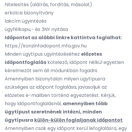
hitelesítés (aláírás, fordítás, másolat)
erkölcsi bizonyítvány
lakcím ügyintézés
ügyfélkapu,- és 3NY nyitása
Időpontot az alábbi linkre kattintva foglalhat:
https://konzinfoidopont.mfa.gov.hu
Minden ügytípus ügyintézéséhez
előzetes
időpontfoglalás
kötelező, időpont nélkül egyetlen
kérelmezőt sem áll módunkban fogadni.
Amennyiben bizonytalan milyen ügytípusra
szükséges az időpont foglalása, javasoljuk az
előzetes e-mailben történő egyeztetést. Kérjük,
hogy időpontfoglalásnál,
amennyiben több
ügytípust szeretnének intézni, minden
ügytípusra
külön-külön foglaljanak időpontot
.
Amennyiben csak egy időpont kerül lefoglalásra, egy