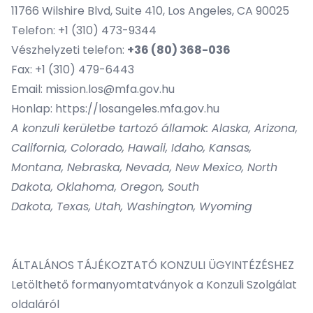
11766 Wilshire Blvd, Suite 410, Los Angeles, CA 90025
Telefon: +1 (310) 473-9344
Vészhelyzeti telefon:
+36 (80) 368-036
Fax: +1 (310) 479-6443
Email:
mission.los@mfa.gov.hu
Honlap:
https://losangeles.mfa.gov.hu
A konzuli kerületbe tartozó államok: Alaska, Arizona,
California, Colorado, Hawaii, Idaho, Kansas,
Montana, Nebraska, Nevada, New Mexico, North
Dakota, Oklahoma, Oregon, South
Dakota, Texas, Utah, Washington, Wyoming
ÁLTALÁNOS TÁJÉKOZTATÓ KONZULI ÜGYINTÉZÉSHEZ
Letölthető formanyomtatványok
a Konzuli Szolgálat
oldaláról