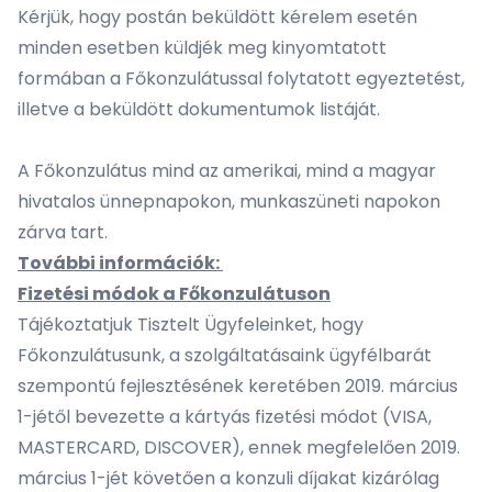
Kérjük, hogy postán beküldött kérelem esetén
minden esetben küldjék meg kinyomtatott
formában a Főkonzulátussal folytatott egyeztetést,
illetve a beküldött dokumentumok listáját.
A Főkonzulátus mind az
amerikai
, mind a
magyar
hivatalos ünnepnapokon, munkaszüneti napokon
zárva tart.
További információk:
Fizetési módok a Főkonzulátuson
Tájékoztatjuk Tisztelt Ügyfeleinket, hogy
Főkonzulátusunk, a szolgáltatásaink ügyfélbarát
szempontú fejlesztésének keretében 2019. március
1-jétől bevezette a kártyás fizetési módot (VISA,
MASTERCARD, DISCOVER), ennek megfelelően 2019.
március 1-jét követően a konzuli díjakat kizárólag