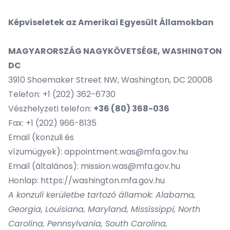
Képviseletek az Amerikai Egyesült Államokban
MAGYARORSZÁG NAGYKÖVETSÉGE, WASHINGTON
DC
3910 Shoemaker Street NW, Washington, DC 20008
Telefon: +1 (202) 362-6730
Vészhelyzeti telefon:
+36 (80) 368-036
Fax: +1 (202) 966-8135
Email (konzuli és
vízumügyek):
appointment.was@mfa.gov.hu
Email (általános):
mission.was@mfa.gov.hu
Honlap:
https://washington.mfa.gov.hu
A konzuli kerületbe tartozó államok: Alabama,
Georgia, Louisiana, Maryland, Mississippi, North
Carolina, Pennsylvania, South Carolina,