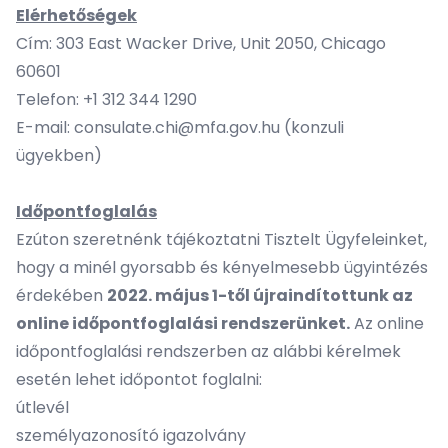
Elérhetőségek
Cím: 303 East Wacker Drive, Unit 2050, Chicago
60601
Telefon: +1 312 344 1290
E-mail:
consulate.chi@mfa.gov.hu
(konzuli
ügyekben)
Időpontfoglalás
Ezúton szeretnénk tájékoztatni Tisztelt Ügyfeleinket,
hogy a minél gyorsabb és kényelmesebb ügyintézés
érdekében
2022. május 1-től újraindítottunk az
online időpontfoglalási rendszerünket.
Az online
időpontfoglalási rendszerben az alábbi kérelmek
esetén lehet időpontot foglalni:
útlevél
személyazonosító igazolvány