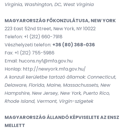
Virginia, Washington, DC, West Virginia
MAGYARORSZÁG FŐKONZULÁTUSA, NEW YORK
223 East 52nd Street, New York, NY 10022
Telefon: +1 (212) 660-7918
Vészhelyzeti telefon:
+36 (80) 368-036
Fax: +1 (212) 755-5986
Email:
hucons.
nyf@mfa.gov.hu
Honlap:
http://newyork.mfa.gov.hu/
A konzuli kerületbe tartozó államok: Connecticut,
Delaware, Florida, Maine, Massachussets, New
Hampshire, New Jersey, New York, Puerto Rico,
Rhode Island, Vermont, Virgin-szigetek
MAGYARORSZÁG ÁLLANDÓ KÉPVISELETE AZ ENSZ
MELLETT