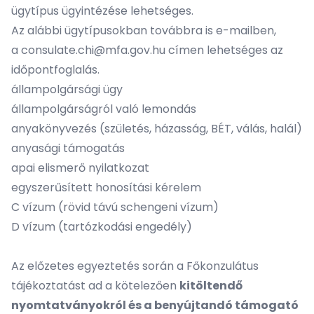
ügytípus ügyintézése lehetséges.
Az alábbi ügytípusokban továbbra is e-mailben,
a
consulate.chi@mfa.gov.hu
címen lehetséges az
időpontfoglalás.
állampolgársági ügy
állampolgárságról való lemondás
anyakönyvezés (születés, házasság, BÉT, válás, halál)
anyasági támogatás
apai elismerő nyilatkozat
egyszerűsített honosítási kérelem
C vízum (rövid távú schengeni vízum)
D vízum (tartózkodási engedély)
Az előzetes egyeztetés során a Főkonzulátus
tájékoztatást ad a kötelezően
kitöltendő
nyomtatványokról és a benyújtandó támogató