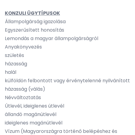
KONZULI ÜGYTÍPUSOK
Állampolgárság igazolása
Egyszerűsített honosítás
Lemondás a magyar állampolgárságról
Anyakönyvezés
születés
házasság
halál
külföldön felbontott vagy érvénytelenné nyilvánított
házasság (válás)
Névváltoztatás
Útlevél, ideiglenes útlevél
állandó magánútlevél
ideiglenes magánútlevél
Vízum (Magyarországra történő belépéshez és