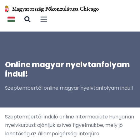
Magyarország Főkonzulátusa Chicago
Open main menu
Online magyar nyelvtanfolyam
indul!
Szeptembertől online magyar nyelvtanfolyam indul!
Szeptembertől induló online Intermediate Hungarian
nyelvkurzust ajánljuk szíves figyelmükbe, mely jó
lehetőség az állampolgársági interjúra