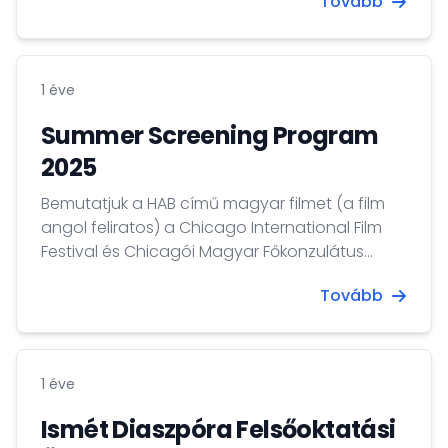
Tovább
filmsorozat tematikájára egyaránt reflektáló
thrillert.
1 éve
Summer Screening Program
2025
Bemutatjuk a HAB című magyar filmet (a film
angol feliratos) a Chicago International Film
Festival és Chicagói Magyar Főkonzulátus
szervezésében.
Tovább
1 éve
Ismét Diaszpóra Felsőoktatási