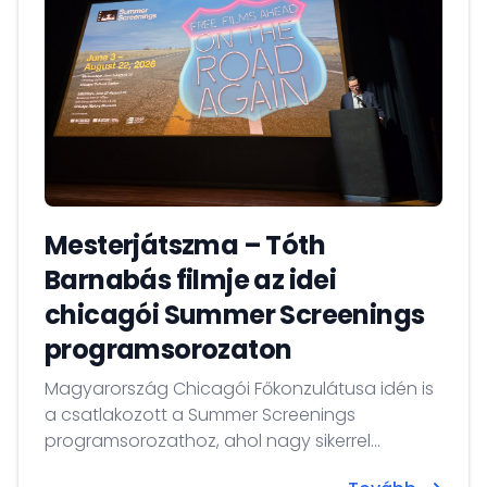
Mesterjátszma – Tóth
Barnabás filmje az idei
chicagói Summer Screenings
programsorozaton
Magyarország Chicagói Főkonzulátusa idén is
a csatlakozott a Summer Screenings
programsorozathoz, ahol nagy sikerrel
mutattuk be az 1956-os évfordulóra és a