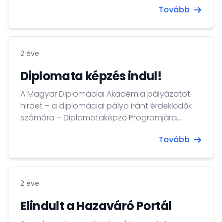
Tovább
2 éve
Diplomata képzés indul!
A Magyar Diplomáciai Akadémia pályázatot
hirdet – a diplomáciai pálya iránt érdeklődők
számára – Diplomataképző Programjára,
amelyet a Külgazdasági és Külügyminisztérium
Tovább
és a Nemzeti Közszolgálati Egyetem szakmai
együttműködésének keretében valósít meg.
2 éve
Elindult a Hazaváró Portál