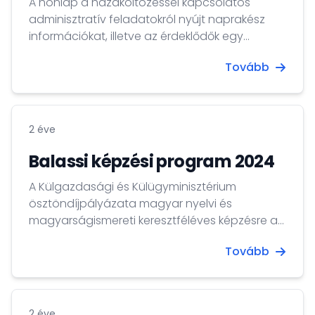
A honlap a hazaköltözéssel kapcsolatos
adminisztratív feladatokról nyújt naprakész
információkat, illetve az érdeklődők egy
navigátor segítségével személyre szabott
Tovább
ügyintézési listát állíthatnak össze a
teendőkről.
2 éve
Balassi képzési program 2024
A Külgazdasági és Külügyminisztérium
ösztöndíjpályázata magyar nyelvi és
magyarságismereti keresztféléves képzésre a
diaszpórában élő magyar származású
Tovább
személyek számára a 2024-es tanévre
2 éve