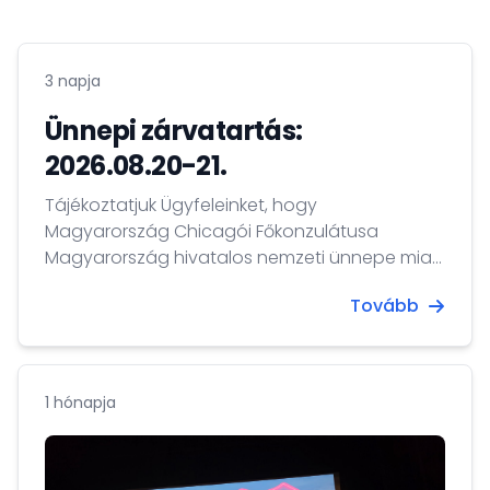
3 napja
Ünnepi zárvatartás:
2026.08.20-21.
Tájékoztatjuk Ügyfeleinket, hogy
Magyarország Chicagói Főkonzulátusa
Magyarország hivatalos nemzeti ünnepe miatt
2026. augusztus 20-21-én zárva tart. A fenti
Tovább
időszakban kizárólag ügyelet működik
bajbajutott magyar állampolgárok részére.
1 hónapja