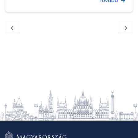
Tovább
« Previous
Next 